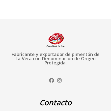
Fabricante y exportador de pimentón de
La Vera con Denominación de Origen
Protegida.
F
I
a
n
c
s
e
t
b
a
Contacto
o
g
o
r