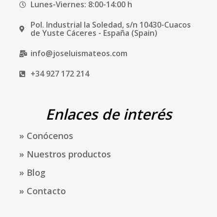
Lunes-Viernes: 8:00-14:00 h
k
a
m
Pol. Industrial la Soledad, s/n 10430-Cuacos
de Yuste Cáceres - España (Spain)
info@joseluismateos.com
+34 927 172 214
Enlaces de interés
» Conócenos
» Nuestros productos
» Blog
» Contacto