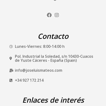
F
I
a
n
c
s
e
t
b
a
Contacto
o
g
o
r
Lunes-Viernes: 8:00-14:00 h
k
a
m
Pol. Industrial la Soledad, s/n 10430-Cuacos
de Yuste Cáceres - España (Spain)
info@joseluismateos.com
+34 927 172 214
Enlaces de interés