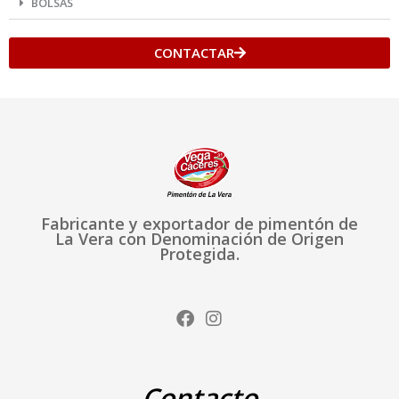
BOLSAS
CONTACTAR
Fabricante y exportador de pimentón de
La Vera con Denominación de Origen
Protegida.
F
I
a
n
c
s
e
t
b
a
Contacto