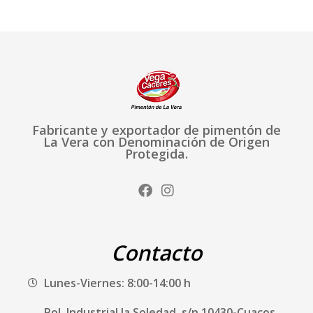
Fabricante y exportador de pimentón de
La Vera con Denominación de Origen
Protegida.
Facebook
I
n
s
t
a
Contacto
g
r
Lunes-Viernes: 8:00-14:00 h
a
m
Pol. Industrial la Soledad, s/n 10430-Cuacos