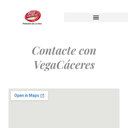
Ir
al
contenido
Contacte con
VegaCáceres