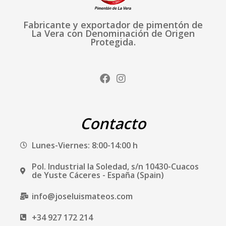
Fabricante y exportador de pimentón de
La Vera con Denominación de Origen
Protegida.
F
I
a
n
c
s
e
t
b
a
Contacto
o
g
o
r
Lunes-Viernes: 8:00-14:00 h
k
a
m
Pol. Industrial la Soledad, s/n 10430-Cuacos
de Yuste Cáceres - España (Spain)
info@joseluismateos.com
+34 927 172 214